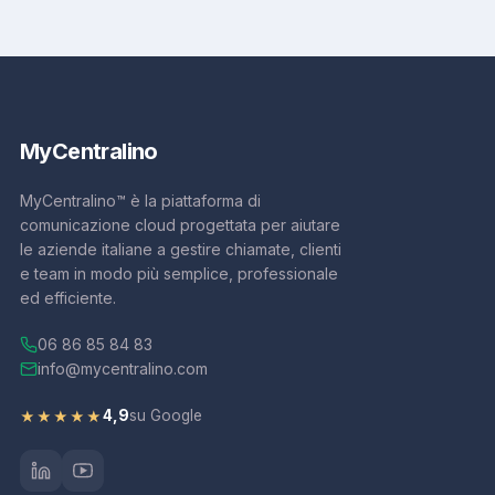
connettività.
In genere, per una nuova attivazione fibra i tempi
variano da 15 a 30 giorni lavorativi. Ti terremo
aggiornato durante tutto il processo.
My
Centralino
MyCentralino™ è la piattaforma di
comunicazione cloud progettata per aiutare
le aziende italiane a gestire chiamate, clienti
e team in modo più semplice, professionale
ed efficiente.
06 86 85 84 83
info@mycentralino.com
4,9
su Google
★★★★★