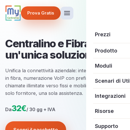
Prova Gratis
Prezzi
Centralino e Fibra in
Prodotto
un'unica soluzione
Centralino in C
Moduli
Unifica la connettività aziendale: internet ultraveloce
in fibra, numerazione VoIP con prefisso geografico e
MySegretaria
Receptionist AI
Scenari di Uti
chiamate illimitate verso fissi e mobili nazionali. Un
Le 4 più richies
solo fornitore, una sola assistenza.
AI Call Analysis
Amministratori
Integrazioni
Scopri tutte le
32€
WhatsApp Busi
Studi Medici
Da
/ 30 gg + IVA
CRM
Risorse
Contact Center
Studi Professio
Sviluppatori
Blog
Supporto
Scopri il pacchetto