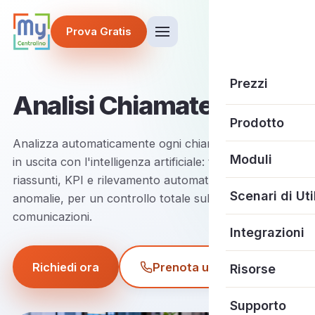
Prova Gratis
Prezzi
Analisi Chiamate AI
Prodotto
Analizza automaticamente ogni chiamata in entrata e
Centralino in C
Moduli
in uscita con l'intelligenza artificiale: trascrizioni,
riassunti, KPI e rilevamento automatico delle
MySegretaria
Receptionist AI
Scenari di Uti
anomalie, per un controllo totale sulle tue
comunicazioni.
Le 4 più richies
AI Call Analysis
Amministratori
Integrazioni
Scopri tutte le
WhatsApp Busi
Studi Medici
CRM
Richiedi ora
Prenota una demo
Risorse
Contact Center
Studi Professio
Sviluppatori
Blog
Supporto