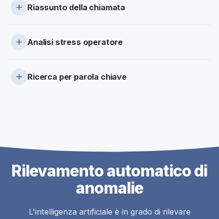
testo: leggi il contenuto delle conversazioni senza
Riassunto della chiamata
doverle riascoltare.
L'AI genera automaticamente un riassunto conciso
di ogni chiamata, evidenziando i punti chiave e le
Analisi stress operatore
azioni richieste.
Monitora il livello di stress degli operatori durante
le chiamate: identifica le situazioni critiche e
Ricerca per parola chiave
migliora il benessere del team.
Cerca all'interno di tutte le trascrizioni con le
parole chiave: trovi rapidamente le chiamate che ti
interessano.
Rilevamento automatico di
anomalie
L'intelligenza artificiale è in grado di rilevare