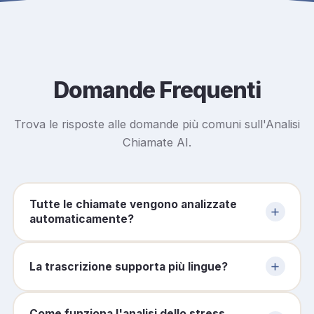
Domande Frequenti
Trova le risposte alle domande più comuni sull'Analisi
Chiamate AI.
Tutte le chiamate vengono analizzate
automaticamente?
Sì, una volta attivato il modulo, tutte le chiamate in
entrata e in uscita vengono automaticamente
La trascrizione supporta più lingue?
analizzate dall'AI. Puoi comunque configurare filtri per
escludere determinati numeri o interni.
Sì, il sistema di trascrizione supporta principalmente
Come funziona l'analisi dello stress