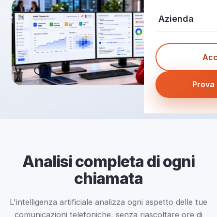
Reperibilità On
Ristoranti
Storie di Succ
Contattaci
Azienda
Numeri Verdi
E-commerce
Telefoni VoIP c
Prenota una C
Chi Siamo
Numerazioni Na
Hotel e Struttur
Acc
Guide e Demo
FAQ
Contatti
Uffici e Piccol
My University
Prova 
Parlano di Noi
Partnership
Analisi completa di ogni
chiamata
L'intelligenza artificiale analizza ogni aspetto delle tue
comunicazioni telefoniche, senza riascoltare ore di