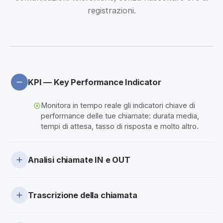
registrazioni.
KPI — Key Performance Indicator
Monitora in tempo reale gli indicatori chiave di
performance delle tue chiamate: durata media,
tempi di attesa, tasso di risposta e molto altro.
Analisi chiamate IN e OUT
Analisi dettagliata di tutte le chiamate in entrata e
in uscita, con statistiche complete per ogni
Trascrizione della chiamata
operatore, reparto o linea telefonica.
Ogni chiamata viene trascritta automaticamente in