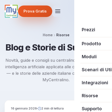
Prova Gratis
Prezzi
Home
Risorse
Prodotto
Blog e
Storie di Successo
Centralino in C
Moduli
Novità, guide e consigli su centralino in cloud, VoIP e
intelligenza artificiale applicata alle chiamate aziendali
MySegretaria
Receptionist AI
Scenari di Uti
— e le storie delle aziende italiane che hanno scelto
Le 4 più richies
MyCentralino.
AI Call Analysis
Amministratori
Integrazioni
Scopri tutte le
WhatsApp Busi
Studi Medici
CRM
Risorse
Contact Center
Studi Professio
Sviluppatori
Blog
Supporto
16 gennaio 2026
2 min di lettura