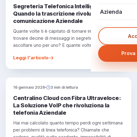
Reperibilità On
Ristoranti
Segreteria Telefonica Intelligente:
Storie di Succ
Contattaci
Azienda
Quando la trascrizione rivoluziona la
Numeri Verdi
E-commerce
comunicazione Aziendale
Telefoni VoIP c
Prenota una C
Chi Siamo
Quante volte ti è capitato di tornare in ufficio e
Numerazioni Na
Hotel e Struttur
Acc
Guide e Demo
trovare decine di messaggi in segreteria da
FAQ
Contatti
ascoltare uno per uno? E quante volte hai dovuto…
Uffici e Piccol
My University
Prova 
Parlano di Noi
Leggi l'articolo
Partnership
16 gennaio 2026
3 min di lettura
Centralino Cloud con Fibra Ultraveloce:
La Soluzione VoIP che rivoluziona la
telefonia Aziendale
Hai mai calcolato quanto tempo perdi ogni settimana
per problemi di linea telefonica? Chiamate che
cadono, qualità audio scadente, impossibilità di…